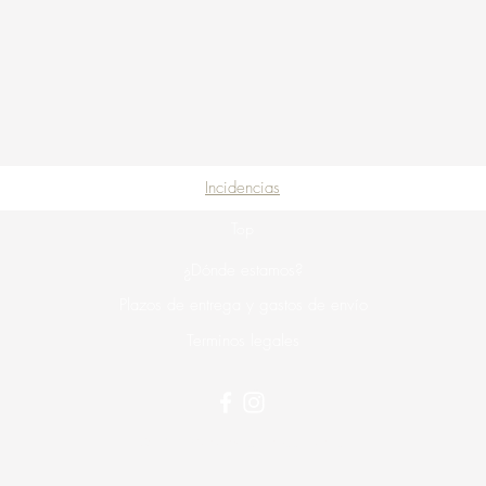
Incidencias
Top
¿Dónde estamos?
Plazos de entrega y gastos de envío
Terminos legales
©2025 Muebles La Tienda Nueva