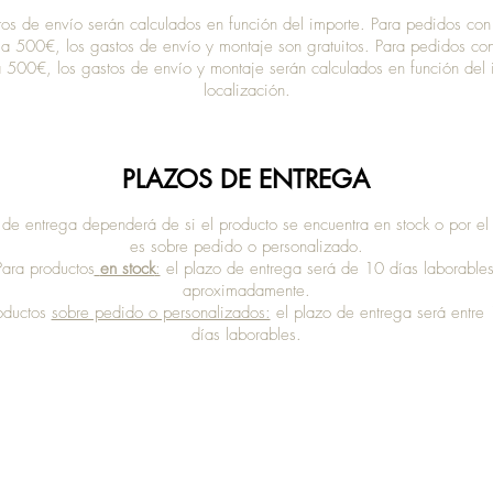
tos de envío serán calculados en función del importe. Para pedidos con
 a 500€, los gastos de envío y montaje son gratuitos. Para pedidos co
 a 500€, los gastos de envío y montaje serán calculados en función del 
localización.
PLAZOS DE ENTREGA
 de entrega dependerá de si el producto se encuentra en stock o por el 
es sobre pedido o personalizado.
Para productos
en stock
:
el plazo de entrega será de 10 días laborables
aproximadamente.
oductos
sobre pedido o personalizados:
el plazo de entrega será entre
días laborables.