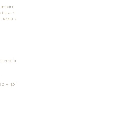
 importe
n importe
importe y
contrario
,
 15 y 45